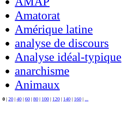
AMAP
Amatorat
Amérique latine
analyse de discours
Analyse idéal-typique
anarchisme
Animaux
0
|
20
|
40
|
60
|
80
|
100
|
120
|
140
|
160
|
...