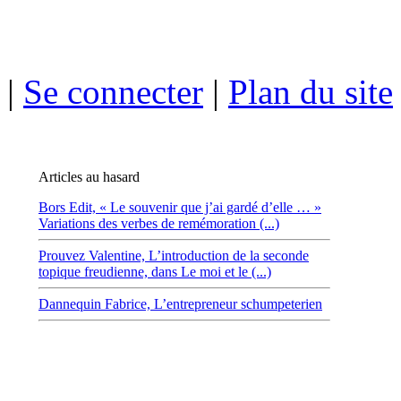
|
Se connecter
|
Plan du site
Articles au hasard
Bors Edit,
« Le souvenir que j’ai gardé d’elle … »
Variations des verbes de remémoration (...)
Prouvez Valentine,
L’introduction de la seconde
topique freudienne, dans Le moi et le (...)
Dannequin Fabrice,
L’entrepreneur schumpeterien