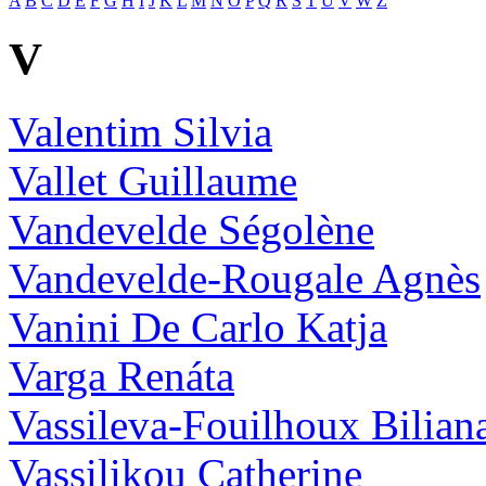
A
B
C
D
E
F
G
H
I
J
K
L
M
N
O
P
Q
R
S
T
U
V
W
Z
V
Valentim Silvia
Vallet Guillaume
Vandevelde Ségolène
Vandevelde-Rougale Agnès
Vanini De Carlo Katja
Varga Renáta
Vassileva-Fouilhoux Bilian
Vassilikou Catherine