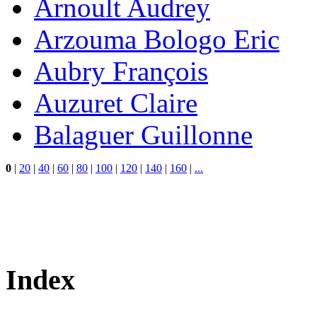
Arnoult Audrey
Arzouma Bologo Eric
Aubry François
Auzuret Claire
Balaguer Guillonne
0
|
20
|
40
|
60
|
80
|
100
|
120
|
140
|
160
|
...
Index