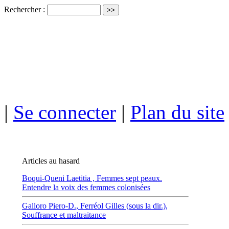
Rechercher :
ISSN électro
|
Se connecter
|
Plan du site
Articles au hasard
Boqui-Queni Laetitia ,
Femmes sept peaux.
Entendre la voix des femmes colonisées
Galloro Piero-D.,
Ferréol Gilles (sous la dir.),
Souffrance et maltraitance