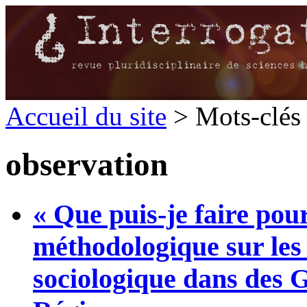
Accueil du site
> Mots-clés 
observation
« Que puis-je faire pour
méthodologique sur les
sociologique dans des 