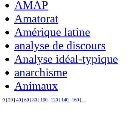
AMAP
Amatorat
Amérique latine
analyse de discours
Analyse idéal-typique
anarchisme
Animaux
0
|
20
|
40
|
60
|
80
|
100
|
120
|
140
|
160
|
...