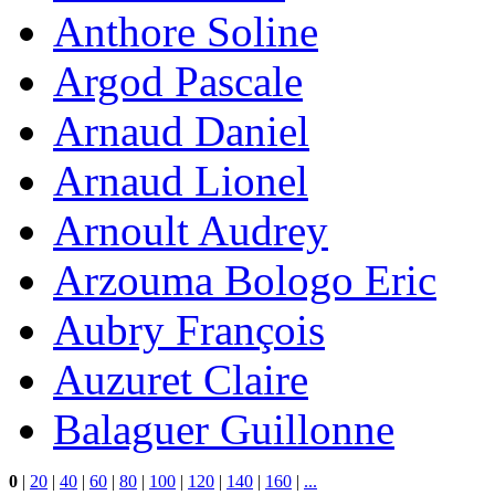
Anthore Soline
Argod Pascale
Arnaud Daniel
Arnaud Lionel
Arnoult Audrey
Arzouma Bologo Eric
Aubry François
Auzuret Claire
Balaguer Guillonne
0
|
20
|
40
|
60
|
80
|
100
|
120
|
140
|
160
|
...