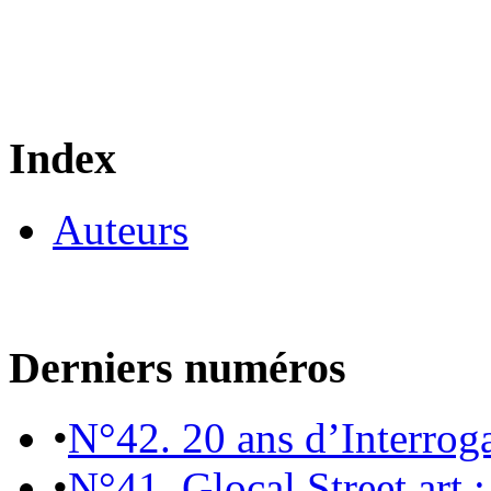
Index
Auteurs
Derniers numéros
•
N°42. 20 ans d’Interrog
•
N°41. Glocal Street art :