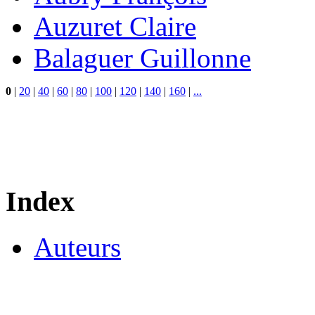
Auzuret Claire
Balaguer Guillonne
0
|
20
|
40
|
60
|
80
|
100
|
120
|
140
|
160
|
...
Index
Auteurs