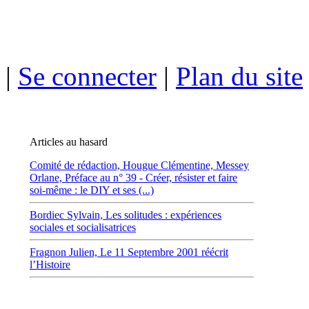
|
Se connecter
|
Plan du site
Articles au hasard
Comité de rédaction,
Hougue Clémentine,
Messey
Orlane,
Préface au n° 39 - Créer, résister et faire
soi-même : le DIY et ses (...)
Bordiec Sylvain,
Les solitudes : expériences
sociales et socialisatrices
Fragnon Julien,
Le 11 Septembre 2001 réécrit
l’Histoire