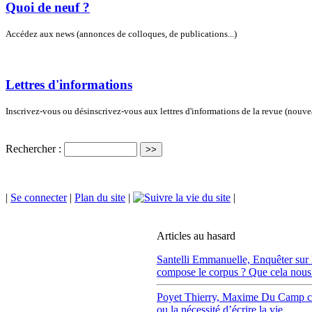
Quoi de neuf ?
Accédez aux news (annonces de colloques, de publications...)
Lettres d'informations
Inscrivez-vous ou désinscrivez-vous aux lettres d'informations de la revue (nouv
Rechercher :
|
Se connecter
|
Plan du site
|
|
Articles au hasard
Santelli Emmanuelle,
Enquêter sur 
compose le corpus ? Que cela nous a
Poyet Thierry,
Maxime Du Camp co
ou la nécessité d’écrire la vie