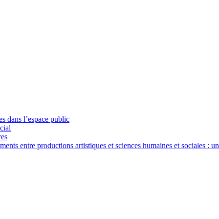
ues dans l’espace public
cial
res
nts entre productions artistiques et sciences humaines et sociales : u