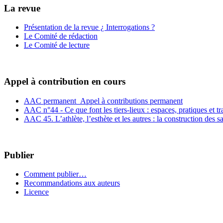
La revue
Présentation de la revue ¿ Interrogations ?
Le Comité de rédaction
Le Comité de lecture
Appel à contribution en cours
AAC permanent_Appel à contributions permanent
AAC n°44 - Ce que font les tiers-lieux : espaces, pratiques et t
AAC 45. L’athlète, l’esthète et les autres : la construction des s
Publier
Comment publier…
Recommandations aux auteurs
Licence