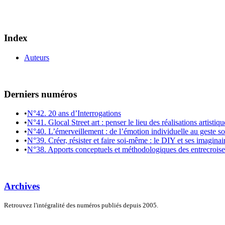
Index
Auteurs
Derniers numéros
•
N°42. 20 ans d’Interrogations
•
N°41. Glocal Street art : penser le lieu des réalisations artistiq
•
N°40. L’émerveillement : de l’émotion individuelle au geste so
•
N°39. Créer, résister et faire soi-même : le DIY et ses imaginai
•
N°38. Apports conceptuels et méthodologiques des entrecroiseme
Archives
Retrouvez l'intégralité des numéros publiés depuis 2005.