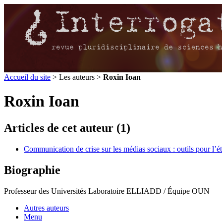
Accueil du site
> Les auteurs >
Roxin Ioan
Roxin Ioan
Articles de cet auteur (1)
Communication de crise sur les médias sociaux : outils pour l’é
Biographie
Professeur des Universités Laboratoire ELLIADD / Équipe OUN
Autres auteurs
Menu