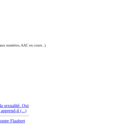
eaux numéros, AAC en cours...)
ISSN électronique : 1778-3747
la sexualité. Qui
pprend-il (...)
ntre Flaubert