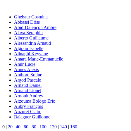
Ghebaur Cosmina
Abbassi Driss
Abid-Dalençon Ambre
Alava Séraphin
Alberto Guillaume
Alessandrin Arnaud
Algrain Isabelle
Alinaghi Keyvane
Amara Marie-Emmanuelle
Amir Lucie
Annes Alexis
Anthore Soline
Argod Pascale
Arnaud Daniel
Arnaud Lionel
Arnoult Audrey
Arzouma Bologo Eric
Aubry François
Auzuret Claire
Balaguer Guillonne
0
|
20
|
40
|
60
|
80
|
100
|
120
|
140
|
160
|
...