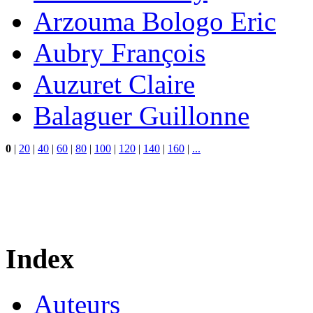
Arzouma Bologo Eric
Aubry François
Auzuret Claire
Balaguer Guillonne
0
|
20
|
40
|
60
|
80
|
100
|
120
|
140
|
160
|
...
Index
Auteurs