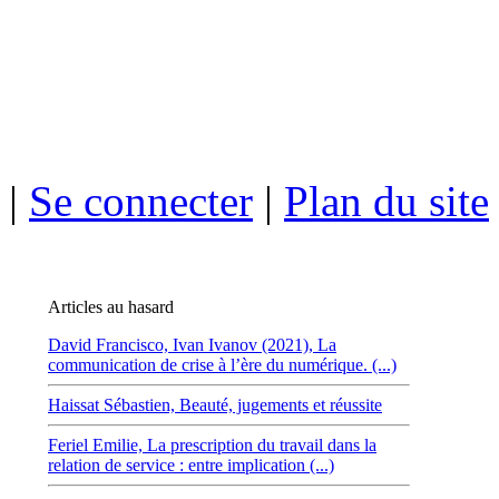
ISSN électro
|
Se connecter
|
Plan du site
Articles au hasard
David Francisco,
Ivan Ivanov (2021), La
communication de crise à l’ère du numérique. (...)
Haissat Sébastien,
Beauté, jugements et réussite
Feriel Emilie,
La prescription du travail dans la
relation de service : entre implication (...)