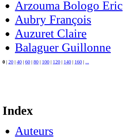
Arzouma Bologo Eric
Aubry François
Auzuret Claire
Balaguer Guillonne
0
|
20
|
40
|
60
|
80
|
100
|
120
|
140
|
160
|
...
Index
Auteurs