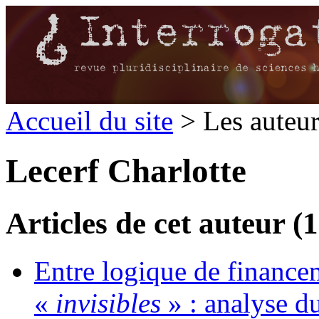
Accueil du site
> Les auteu
Lecerf Charlotte
Articles de cet auteur (1
Entre logique de financem
«
invisibles
» : analyse du