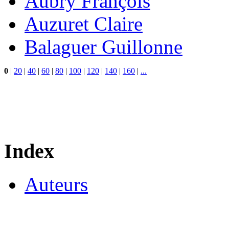
Aubry François
Auzuret Claire
Balaguer Guillonne
0
|
20
|
40
|
60
|
80
|
100
|
120
|
140
|
160
|
...
Index
Auteurs