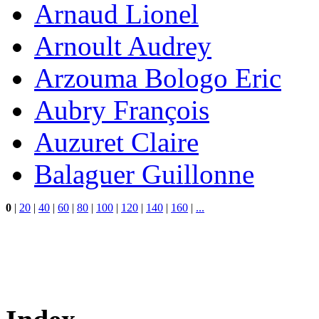
Arnaud Lionel
Arnoult Audrey
Arzouma Bologo Eric
Aubry François
Auzuret Claire
Balaguer Guillonne
0
|
20
|
40
|
60
|
80
|
100
|
120
|
140
|
160
|
...