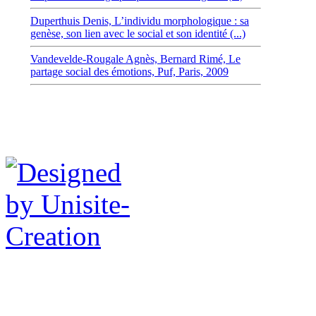
Duperthuis Denis,
L’individu morphologique : sa
genèse, son lien avec le social et son identité (...)
Vandevelde-Rougale Agnès,
Bernard Rimé, Le
partage social des émotions, Puf, Paris, 2009