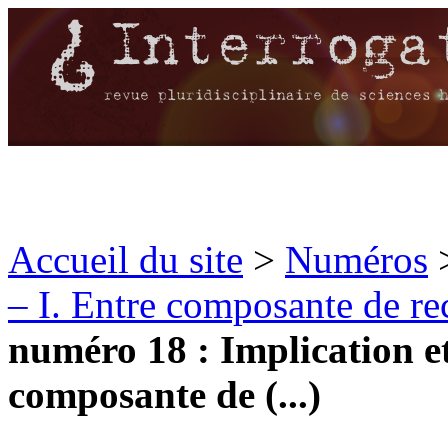
Accueil du site
>
Numéros
– I. Entre composante de rec
numéro 18 : Implication et 
composante de (...)