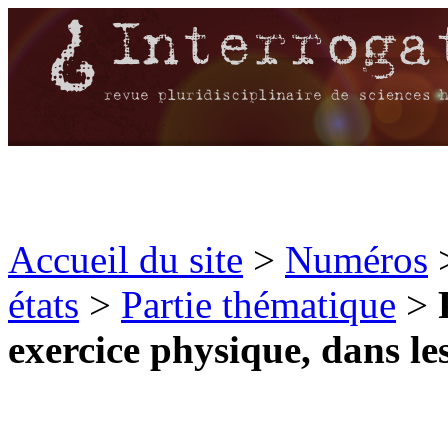
Accueil du site
>
Numéros
états
>
Partie thématique
>
exercice physique, dans les